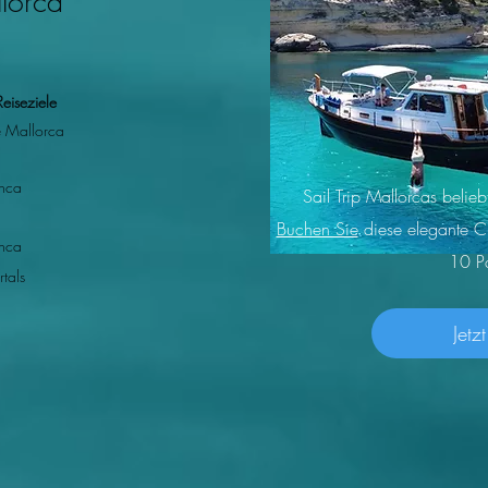
llorca
Die besten Bootsausflüge in
Ein e
Reiseziele
Palma de Mallorca: Die
Beac
 Mallorca
Expertenauswahl von
dem 
SailTripMallorca
Sonn
nca
Sail Trip Mallorcas belie
Buchen Sie
diese elegante C
nca
10 Pa
rtals
Jetz