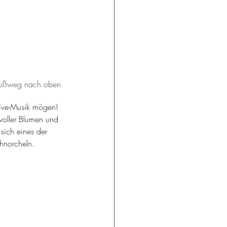
r Fußweg nach oben 
Live-Musik mögen! 
oller Blumen und 
sich eines der 
chnorcheln.