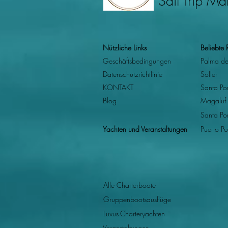
Sail Trip Ma
Sail Trip Mallorcas Leitfaden zu
Nützliche Links
Beliebte 
den besten Bootsausflügen in
Geschäftsbedingungen
Palma de
Sóller: Die Sa Calobra Route
Datenschutzrichtlinie
Soller
KONTAKT
Santa Po
Blog
Magaluf
Santa Po
Yachten und Veranstaltungen
Puerto Po
Alle Charterboote
Gruppenbootsausflüge
Luxus-Charteryachten
Veranstaltungen