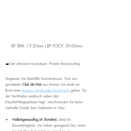
BY TAXI: 15-20min | BY FOOT: 50-60min
🛥️ Der ultimative Kurzurlaub: Privater Bootsausflug
Vergessen Sie überfüllte Touristenbusse. Vom neu 
gestalteten 
Club de Mar
 aus können Sie direkt an 
Bord einer 
privaten Segel- oder Motoryacht
 gehen. Da 
der Yachthafen praktisch neben den 
Kreuzfahrtliegeplätzen liegt, verschwenden Sie keine 
wertvolle Stunde Ihrer Hafenzeit im Stau.
Halbtagesausflug (4 Stunden):
 Ideal für 
Kreuzfahrtgäste. Sie haben genügend Zeit, einen 