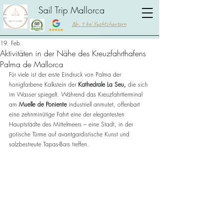
Sail Trip Mallorca
Nr. 1 bei Yachtchartern
19. Feb.
Aktivitäten in der Nähe des Kreuzfahrthafens
Palma de Mallorca
Für viele ist der erste Eindruck von Palma der 
honigfarbene Kalkstein der 
Kathedrale La Seu,
 die sich 
im Wasser spiegelt. Während das Kreuzfahrtterminal 
am 
Muelle de Poniente
 industriell anmutet, offenbart 
eine zehnminütige Fahrt eine der elegantesten 
Hauptstädte des Mittelmeers – eine Stadt, in der 
gotische Türme auf avantgardistische Kunst und 
salzbestreute Tapas-Bars treffen.