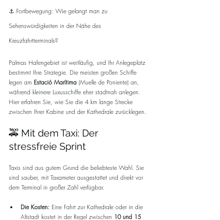
⚓ Fortbewegung: Wie gelangt man zu 
Sehenswürdigkeiten in der Nähe des 
Kreuzfahrtterminals?
Palmas Hafengebiet ist weitläufig, und Ihr Anlegeplatz 
bestimmt Ihre Strategie. Die meisten großen Schiffe 
legen am 
Estació Marítima
 (Muelle de Poniente) an, 
während kleinere Luxusschiffe eher stadtnah anlegen. 
Hier erfahren Sie, wie Sie die 4 km lange Strecke 
zwischen Ihrer Kabine und der Kathedrale zurücklegen.
🚕 Mit dem Taxi: Der 
stressfreie Sprint
Taxis sind aus gutem Grund die beliebteste Wahl. Sie 
sind sauber, mit Taxameter ausgestattet und direkt vor 
dem Terminal in großer Zahl verfügbar.
Die Kosten:
 Eine Fahrt zur Kathedrale oder in die 
Altstadt kostet in der Regel zwischen 
10 und 15 