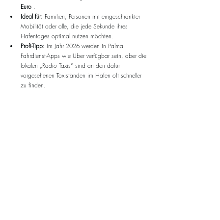
Euro
 .
Ideal für:
 Familien, Personen mit eingeschränkter 
Mobilität oder alle, die jede Sekunde ihres 
Hafentages optimal nutzen möchten.
Profi-Tipp:
 Im Jahr 2026 werden in Palma 
Fahrdienst-Apps wie Uber verfügbar sein, aber die 
lokalen „Radio Taxis“ sind an den dafür 
vorgesehenen Taxiständen im Hafen oft schneller 
zu finden.