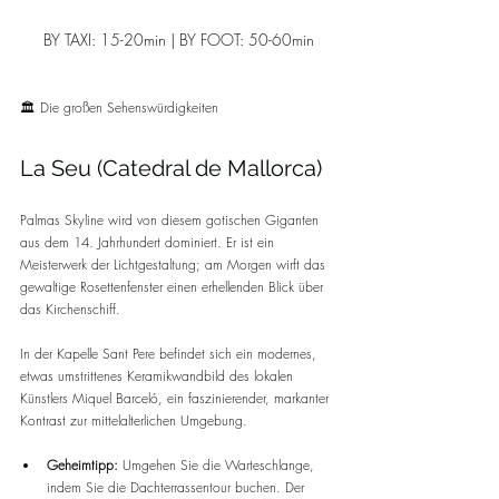
BY TAXI: 15-20min | BY FOOT: 50-60min
🏛️ Die großen Sehenswürdigkeiten
La Seu (Catedral de Mallorca)
Palmas Skyline wird von diesem gotischen Giganten 
aus dem 14. Jahrhundert dominiert. Er ist ein 
Meisterwerk der Lichtgestaltung; am Morgen wirft das 
gewaltige Rosettenfenster einen erhellenden Blick über 
das Kirchenschiff. 
In der Kapelle Sant Pere befindet sich ein modernes, 
etwas umstrittenes Keramikwandbild des lokalen 
Künstlers Miquel Barceló, ein faszinierender, markanter 
Kontrast zur mittelalterlichen Umgebung.
Geheimtipp:
 Umgehen Sie die Warteschlange, 
indem Sie die Dachterrassentour buchen. Der 