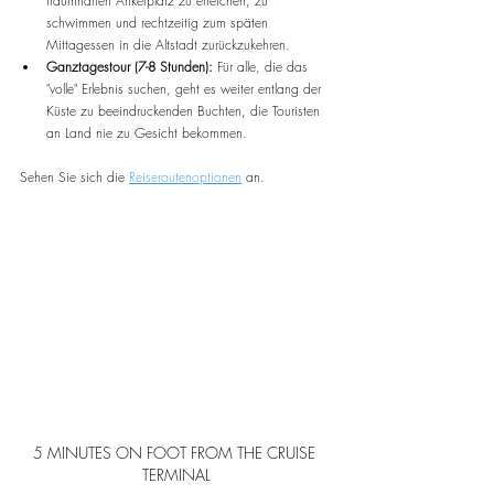
traumhaften Ankerplatz zu erreichen, zu 
schwimmen und rechtzeitig zum späten 
Mittagessen in die Altstadt zurückzukehren.
Ganztagestour (7-8 Stunden):
 Für alle, die das 
"volle" Erlebnis suchen, geht es weiter entlang der 
Küste zu beeindruckenden Buchten, die Touristen 
an Land nie zu Gesicht bekommen.
Sehen Sie sich die 
Reiseroutenoptionen
 an.
5 MINUTES ON FOOT FROM THE CRUISE 
TERMINAL