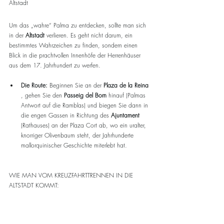
Altstadt
Um das „wahre“ Palma zu entdecken, sollte man sich 
in der 
Altstadt
 verlieren. Es geht nicht darum, ein 
bestimmtes Wahrzeichen zu finden, sondern einen 
Blick in die prachtvollen Innenhöfe der Herrenhäuser 
aus dem 17. Jahrhundert zu werfen.
Die Route:
 Beginnen Sie an der 
Plaza de la Reina
, gehen Sie den 
Passeig del Born
 hinauf (Palmas 
Antwort auf die Ramblas) und biegen Sie dann in 
die engen Gassen in Richtung des 
Ajuntament
(Rathauses) an der Plaza Cort ab, wo ein uralter, 
knorriger Olivenbaum steht, der Jahrhunderte 
mallorquinischer Geschichte miterlebt hat.
WIE MAN VOM KREUZFAHRTTRENNEN IN DIE 
ALTSTADT KOMMT: