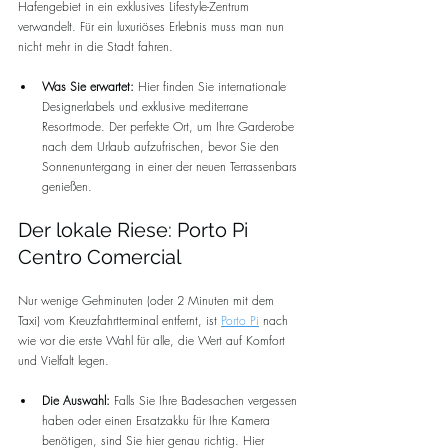
Hafengebiet in ein exklusives Lifestyle-Zentrum 
verwandelt. Für ein luxuriöses Erlebnis muss man nun 
nicht mehr in die Stadt fahren.
Was Sie erwartet:
 Hier finden Sie internationale 
Designerlabels und exklusive mediterrane 
Resortmode. Der perfekte Ort, um Ihre Garderobe 
nach dem Urlaub aufzufrischen, bevor Sie den 
Sonnenuntergang in einer der neuen Terrassenbars 
genießen.
Der lokale Riese: Porto Pi 
Centro Comercial
Nur wenige Gehminuten (oder 2 Minuten mit dem 
Taxi) vom Kreuzfahrtterminal entfernt, ist 
Porto Pi
 nach 
wie vor die erste Wahl für alle, die Wert auf Komfort 
und Vielfalt legen.
Die Auswahl:
 Falls Sie Ihre Badesachen vergessen 
haben oder einen Ersatzakku für Ihre Kamera 
benötigen, sind Sie hier genau richtig. Hier 