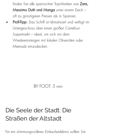
finden Sie alle spanischen Top-Marken wie 
Zara, 
Massimo Dutti und Manga
 unter einem Dach – 
oft zu günstigeren Preisen als in Spanien.
Profi-Tipp:
 Das Schiff ist klimatisiert und verfügt im 
Untergeschoss über einen großen Carrefour-
Supermarkt – ideal, um sich vor dem 
Wiedereinsteigen mit lokalen Olivenölen oder 
Meersalz einzudecken.
BY FOOT: 5 min 
Die Seele der Stadt: Die 
Straßen der Altstadt
Für ein stimmungsvolleres Einkaufserlebnis sollten Sie 