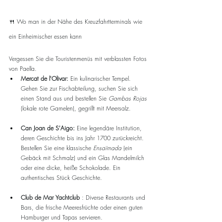
🍴 Wo man in der Nähe des Kreuzfahrtterminals wie 
ein Einheimischer essen kann
Vergessen Sie die Touristenmenüs mit verblassten Fotos 
von Paella.
Mercat de l'Olivar:
 Ein kulinarischer Tempel. 
Gehen Sie zur Fischabteilung, suchen Sie sich 
einen Stand aus und bestellen Sie 
Gambas Rojas
(lokale rote Garnelen), gegrillt mit Meersalz.
Can Joan de S'Aigo:
 Eine legendäre Institution, 
deren Geschichte bis ins Jahr 1700 zurückreicht. 
Bestellen Sie eine klassische 
Ensaïmada
 (ein 
Gebäck mit Schmalz) und ein Glas Mandelmilch 
oder eine dicke, heiße Schokolade. Ein 
authentisches Stück Geschichte.
Club de Mar Yachtclub
 : Diverse Restaurants und 
Bars, die frische Meeresfrüchte oder einen guten 
Hamburger und Tapas servieren.