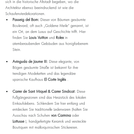
sich in die historische Altstadt begeben, wo die 
Architektur ebenso beeindruckend ist wie die 
Schaufensterdekorationen.
Passeig del Born:
 Dieser von Bäumen gesäumte 
Boulevard, oft auch „Goldene Meile“ genannt, ist 
ein Ort, an dem Luxus auf Geschichte trifft. Hier 
finden Sie 
Louis Vuitton
 und 
Rolex
 in 
atemberaubenden Gebäuden aus honigfarbenem 
Stein.
Avinguda de Jaume III:
 Diese elegante, von 
Bögen gesäumte Straße ist bekannt für ihre 
trendigen Modeketten und das legendäre 
spanische Kaufhaus 
El Corte Inglés
 .
Carrer de Sant Miquel & Carrer Sindicat:
 Diese 
Fußgängerzonen sind das Herzstück des lokalen 
Einkaufslebens. Schlendern Sie hier entlang und 
entdecken Sie traditionelle Lederwaren (halten Sie 
Ausschau nach Schuhen 
von Carmina
 oder 
Lottusse
 ), handgefertigte Keramik und versteckte 
Boutiquen mit mallorquinischen Stickereien.