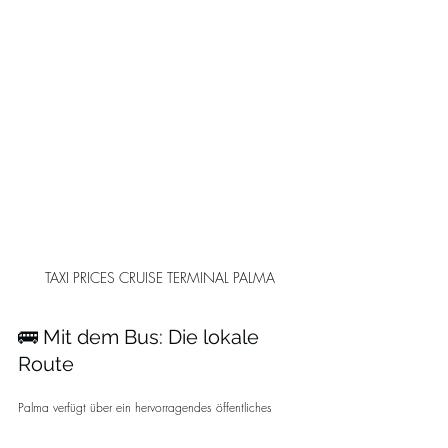
TAXI PRICES CRUISE TERMINAL PALMA
🚌 Mit dem Bus: Die lokale 
Route
Palma verfügt über ein hervorragendes öffentliches 
Verkehrsnetz. Im Jahr 2026 wird das System enger 
denn je in die neu gestaltete Uferpromenade integriert 