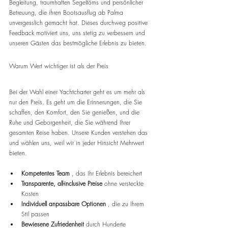
Begleitung, traumhaften Segeltörns und persönlicher 
Betreuung, die ihren Bootsausflug ab Palma 
unvergesslich gemacht hat. Dieses durchweg positive 
Feedback motiviert uns, uns stetig zu verbessern und 
unseren Gästen das bestmögliche Erlebnis zu bieten.
Warum Wert wichtiger ist als der Preis
Bei der Wahl einer Yachtcharter geht es um mehr als 
nur den Preis. Es geht um die Erinnerungen, die Sie 
schaffen, den Komfort, den Sie genießen, und die 
Ruhe und Geborgenheit, die Sie während Ihrer 
gesamten Reise haben. Unsere Kunden verstehen das 
und wählen uns, weil wir in jeder Hinsicht Mehrwert 
bieten.
Kompetentes Team
 , das Ihr Erlebnis bereichert
Transparente, all-inclusive Preise
 ohne versteckte 
Kosten
Individuell anpassbare Optionen
 , die zu Ihrem 
Stil passen
Bewiesene Zufriedenheit
 durch Hunderte 