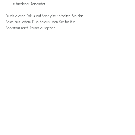
zufriedener Reisender
Durch diesen Fokus auf Wertigkeit erhalten Sie das 
Beste aus jedem Euro heraus, den Sie für Ihre 
Bootstour nach Palma ausgeben.
Sailboat cruising along Mallorca coastline 
under clear skies
Ähnliche Beiträge
Alle ansehen