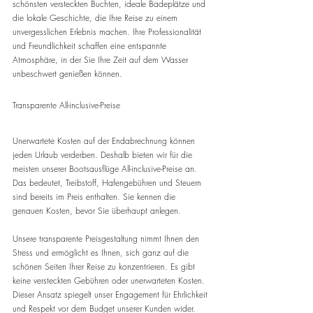
schönsten versteckten Buchten, ideale Badeplätze und 
die lokale Geschichte, die Ihre Reise zu einem 
unvergesslichen Erlebnis machen. Ihre Professionalität 
und Freundlichkeit schaffen eine entspannte 
Atmosphäre, in der Sie Ihre Zeit auf dem Wasser 
unbeschwert genießen können.
Transparente All-inclusive-Preise
Unerwartete Kosten auf der Endabrechnung können 
jeden Urlaub verderben. Deshalb bieten wir für die 
meisten unserer Bootsausflüge All-inclusive-Preise an. 
Das bedeutet, Treibstoff, Hafengebühren und Steuern 
sind bereits im Preis enthalten. Sie kennen die 
genauen Kosten, bevor Sie überhaupt anlegen.
Unsere transparente Preisgestaltung nimmt Ihnen den 
Stress und ermöglicht es Ihnen, sich ganz auf die 
schönen Seiten Ihrer Reise zu konzentrieren. Es gibt 
keine versteckten Gebühren oder unerwarteten Kosten. 
Dieser Ansatz spiegelt unser Engagement für Ehrlichkeit 
und Respekt vor dem Budget unserer Kunden wider.