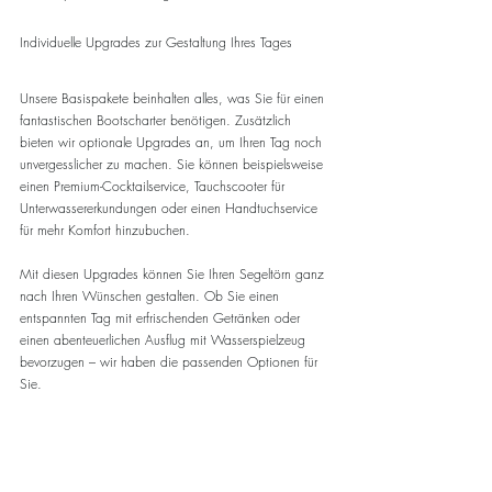
Individuelle Upgrades zur Gestaltung Ihres Tages
Unsere Basispakete beinhalten alles, was Sie für einen 
fantastischen Bootscharter benötigen. Zusätzlich 
bieten wir optionale Upgrades an, um Ihren Tag noch 
unvergesslicher zu machen. Sie können beispielsweise 
einen Premium-Cocktailservice, Tauchscooter für 
Unterwassererkundungen oder einen Handtuchservice 
für mehr Komfort hinzubuchen.
Mit diesen Upgrades können Sie Ihren Segeltörn ganz 
nach Ihren Wünschen gestalten. Ob Sie einen 
entspannten Tag mit erfrischenden Getränken oder 
einen abenteuerlichen Ausflug mit Wasserspielzeug 
bevorzugen – wir haben die passenden Optionen für 
Sie.