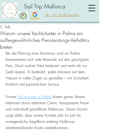
Sail Trip Mallorca
Nr. 1 bei Yachtchartern
5. Feb.
Warum unsere Yachtcharter in Palma ein
außergewöhnliches Preis-Leistungs-Verhältnis
bieten
Bei der Planung einer Bootstour rund um Palma 
konzentrieren sich viele Reisende auf den günstigsten 
Preis. Doch wahrer Wert bedeutet weit mehr als nur 
Geld sparen. Er bedeutet, jeden Moment auf dem 
Wasser in vollen Zügen zu genießen – mit Sicherheit, 
Komfort und persönlichem Service.
Unsere 
Yachtcharter in Palma
 bieten genau diesen 
Mehrwert durch erfahrene Crews, transparente Preise 
und individuell gestaltbare Erlebnisse. Dieser Ansatz 
sorgt dafür, dass unsere Kunden Jahr für Jahr für 
unvergessliche Segeltörns entlang Mallorcas 
atemberaubender Küste wiederkommen.