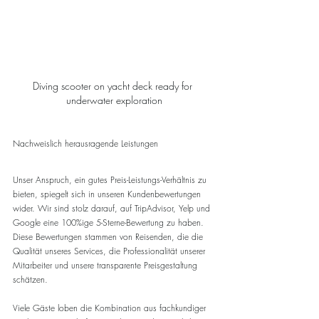
Diving scooter on yacht deck ready for 
underwater exploration
Nachweislich herausragende Leistungen
Unser Anspruch, ein gutes Preis-Leistungs-Verhältnis zu 
bieten, spiegelt sich in unseren Kundenbewertungen 
wider. Wir sind stolz darauf, auf TripAdvisor, Yelp und 
Google eine 100%ige 5-Sterne-Bewertung zu haben. 
Diese Bewertungen stammen von Reisenden, die die 
Qualität unseres Services, die Professionalität unserer 
Mitarbeiter und unsere transparente Preisgestaltung 
schätzen.
Viele Gäste loben die Kombination aus fachkundiger 