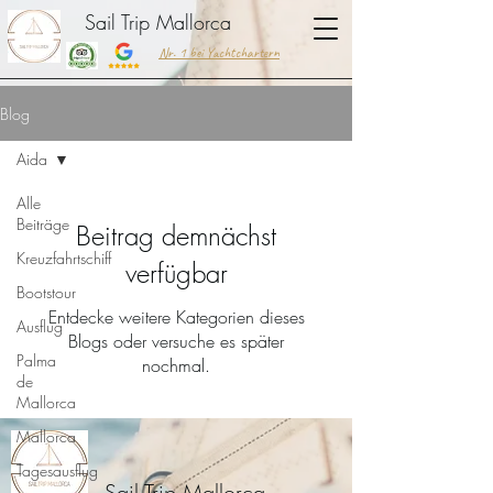
Sail Trip Mallorca
Nr. 1 bei Yachtchartern
Blog
Aida
Alle
Beiträge
Beitrag demnächst
Kreuzfahrtschiff
verfügbar
Bootstour
Entdecke weitere Kategorien dieses
Ausflug
Blogs oder versuche es später
Palma
nochmal.
de
Mallorca
Mallorca
Tagesausflug
Sail Trip Mallorca