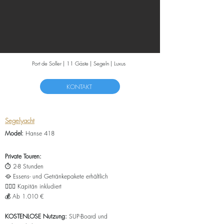
Port de Soller | 11 Gäste | Segeln | Luxus
KONTAKT
Segelyacht
Model:
Hanse 418
Private Touren:
⏱️ 2-8 Stunden
🥘
Essens- und Getränkepakete erhältlich
👨🏻‍✈️ Kapitän inkludiert
💰 Ab 1.010
€
KOSTENLOSE Nutzung:
SUP-Board und