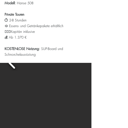
Modell:
Hanse 508
Private Touren
⏱️ 2-8 Stunden
🥘
Essens- und Getränkepakete erhältlich
👨🏻‍✈️Kapitän inklusive
💰 Ab
1.370
€
KOSTENLOSE Nutzung:
SUP-Board und
Schnorchelausrüstung