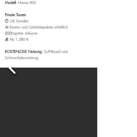
Modell:
Hanse 495
Private Touren
⏱️ 2-8 Stunden
🥘
Essens- und Getränkepakete erhältlich
👨🏻‍✈️Kapitän inklusive
💰 Ab
1.280
€
KOSTENLOSE Nutzung:
SUP-Board und
Schnorchelausrüstung