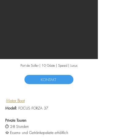
Port de Soller | 10 Gäste | Speed | Luxus
KONTAKT
Motor Boot
Modell:
FOCUS FORZA 37
Private Touren
⏱️ 2-8 Stunden
🥘
Essens- und Getränkepakete erhältlich