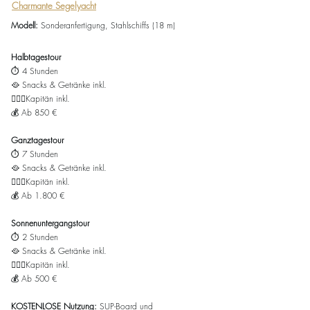
Charmante Segelyacht
Modell:
Sonderanfertigung, Stahlschiffs (18 m)
Halbtagestour
⏱️ 4 Stunden
🥘 Snacks &
Getränke inkl.
👨🏻‍✈️Kapitän inkl.
💰 Ab
8
50 €
Ganztagestour
⏱️ 7 Stunden
🥘
Snacks &
Getränke inkl.
👨🏻‍✈️Kapitän inkl.
💰 Ab
1.800 €
Sonnenuntergangstour
⏱️ 2 Stunden
🥘
Snacks &
Getränke inkl.
👨🏻‍✈️Kapitän inkl.
💰 Ab
5
00 €
KOSTENLOSE Nutzung:
SUP-Board und