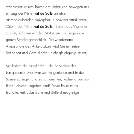
Wir starten unsere Touren am Hafen und bewegen uns
entlang der Küste
Port de Soller
zu einem
atemberaubenden Ankerplatz, einem der attraktivsten
Orte in der Nähe
Port de Soller
. Sofern das Wetter es
zulässt, schalten wir den Motor aus und segeln die
ganze Strecke gemächlich. Die wunderbare
Atmosphäre des Ankerplatzes wird Sie mit seiner
Schönheit und Gemütlichkeit nicht gleichgültig lassen.
Sie haben die Möglichkeit, die Schönheit des
transparenten Meerwassers zu genießen und in der
Sonne zu liegen und zu schwimmen, während Sie von
Ihren Liebsten umgeben sind! Diese Reise ist für
lebhafte, enthusiastische und äußerst neugierige
Menschen wie Sie! Atmen Sie die frische Luft und
genießen Sie die atemberaubende Aussicht auf die
Küste. Der Kapitän und die Crew werden Ihnen ein
unvergessliches Erlebnis bieten und Sie sogar für eine
Weile wie einen Skipper fühlen lassen.