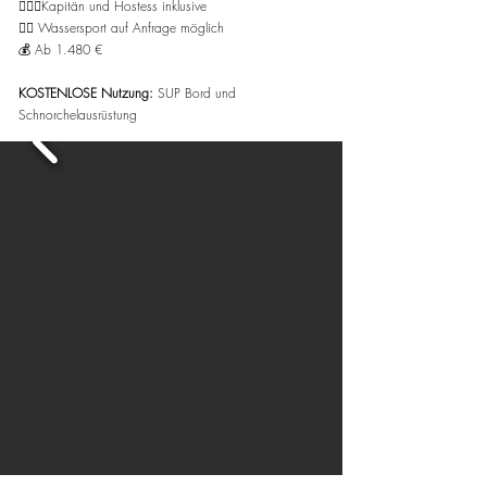
👨🏻‍✈️Kapitän und Hostess inklusive
🏄🏻 Wassersport auf Anfrage möglich
💰 Ab
1.480
€
KOSTENLOSE Nutzung:
SUP Bord und
Schnorchelausrüstung