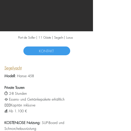
Port de Soller | 11 Gäste | Segeln | Luxus
KONTAKT
Segelyacht
Modell:
Hanse 458
Private Touren
⏱️ 2-8 Stunden
🥘
Essens- und Getränkepakete erhältlich
👨🏻‍✈️Kapitän inklusive
💰 Ab
1.100
€
KOSTENLOSE Nutzung:
SUP-Board und
Schnorchelausrüstung