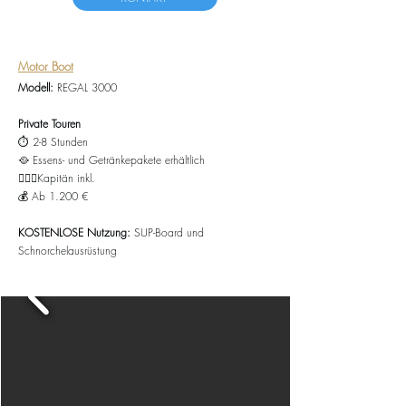
Motor Boot
Modell:
REGAL 3000
Private Touren
⏱️ 2-8 Stunden
🥘
Essens- und Getränkepakete erhältlich
👨🏻‍✈️Kapitän inkl.
💰 Ab
1.200
€
KOSTENLOSE Nutzung:
SUP-Board und
Schnorchelausrüstung