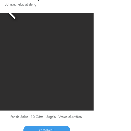
Schnorchelausrüstung
Port de Soller | 10 Gäste | Segeln | Wasseraktivitäten
KONTAKT