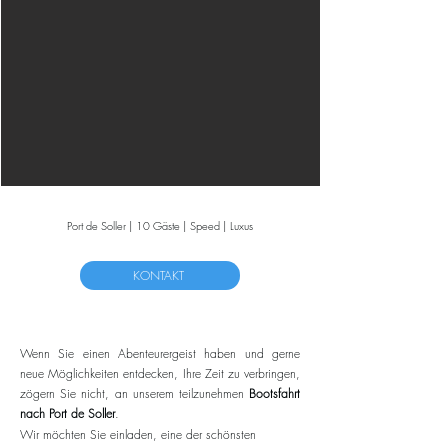
Port de Soller | 10 Gäste | Speed | Luxus
KONTAKT
Wenn Sie einen Abenteurergeist haben und gerne
neue Möglichkeiten entdecken, Ihre Zeit zu verbringen,
zögern Sie nicht, an unserem teilzunehmen
Bootsfahrt
nach Port de Soller
.
Wir möchten Sie einladen, eine der schönsten