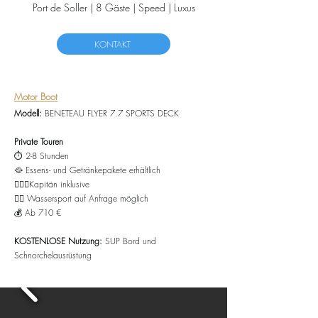
Port de Soller | 8 Gäste | Speed | Luxus
KONTAKT
Motor Boot
Modell:
BENETEAU FLYER 7.7 SPORTS DECK
Private Touren
⏱️ 2-8 Stunden
🥘
Essens- und Getränkepakete erhältlich
👨🏻‍✈️Kapitän inklusive
🏄🏻 Wassersport auf Anfrage möglich
💰 Ab
710
€
KOSTENLOSE Nutzung:
SUP Bord und
Schnorchelausrüstung