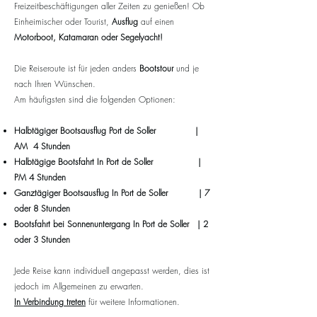
Freizeitbeschäftigungen aller Zeiten zu genießen! Ob
Einheimischer oder Tourist,
Ausflug
auf einen
Motorboot, Katamaran oder Segelyacht!
Die Reiseroute ist für jeden anders
Bootstour
und je
nach Ihren Wünschen.
Am häufigsten sind die folgenden Optionen:
Halbtägiger Bootsausflug
Port de Soller
|
AM 4 Stunden
Halbtägige Bootsfahrt
In
Port de Soller
|
PM 4 Stunden
Ganztägiger Bootsausflug
In
Port de Soller
| 7
oder 8 Stunden
Bootsfahrt bei Sonnenuntergang
In
Port de Soller
| 2
oder 3 Stunden
Jede Reise kann individuell angepasst werden, dies ist
jedoch im Allgemeinen zu erwarten.
In Verbindung treten
für weitere Informationen.