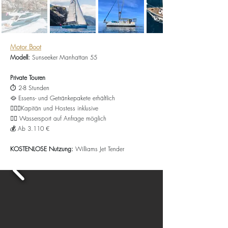
Motor Boot
Modell:
Sunseeker Manhattan 55
Private Touren
⏱️ 2-8 Stunden
🥘
Essens- und Getränkepakete erhältlich
👨🏻‍✈️Kapitän und Hostess inklusive
🏄🏻 Wassersport auf Anfrage möglich
💰 Ab
3.110 €
KOSTENLOSE Nutzung:
Williams Jet Tender