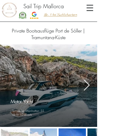
Sail Trip Mallorca
Nr. 1 bei Yachtchartern
Private Bootsausflüge Port de Sóller |
Tramuntana-Küste
Motor Yacht
- Sunseeker Manhattan 55
- up to 10 guests