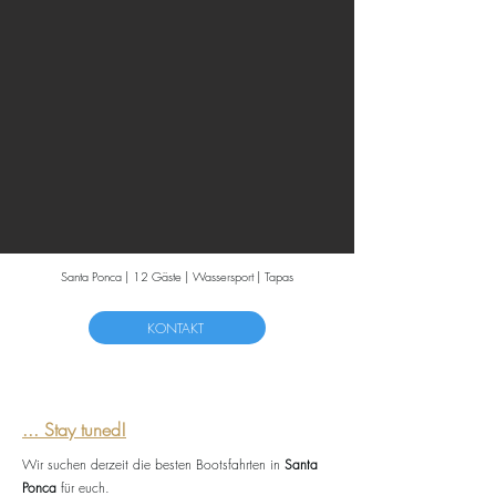
Santa Ponca | 12 Gäste | Wassersport | Tapas
KONTAKT
... Stay tuned!
Wir suchen derzeit die besten Bootsfahrten in
Santa
Ponca
für euch.