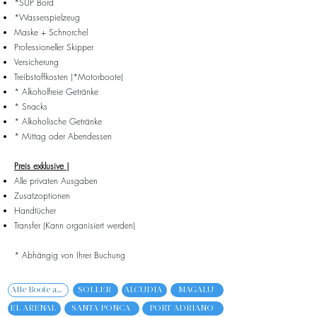
*SUP Bord
*Wasserspielzeug
Maske + Schnorchel
Professioneller Skipper
Versicherung
Treibstoffkosten (*Motorboote)
* Alkoholfreie Getränke
* Snacks
* Alkoholische Getränke
* Mittag oder Abendessen
Preis exklusive |
Alle privaten Ausgaben
Zusatzoptionen
Handtücher
Transfer (Kann organisiert werden)
* Abhängig von Ihrer Buchung
Alle Boote anzeigen
SOLLER
ALCUDIA
MAGALU
EL ARENAL
SANTA PONCA
PORT ADRIANO