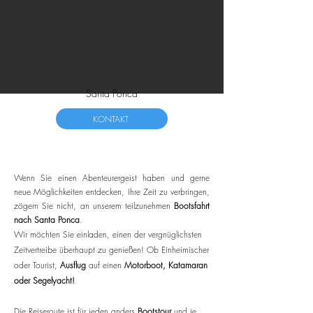
Santa Ponca
KONTAKT
Wenn Sie einen Abenteurergeist haben und gerne
neue Möglichkeiten entdecken, Ihre Zeit zu verbringen,
zögern Sie nicht, an unserem teilzunehmen
Bootsfahrt
nach Santa Ponca
.
Wir möchten Sie einladen, einen der vergnüglichsten
Zeitvertreibe überhaupt zu genießen! Ob Einheimischer
oder Tourist,
Ausflug
auf einen
Motorboot, Katamaran
oder Segelyacht!
Die Reiseroute ist für jeden anders
Bootstour
und je