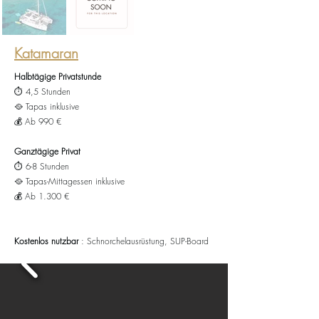
Katamaran
Halbtägige Privatstunde
⏱️ 4,5 Stunden
🥘 Tapas inklusive
💰 Ab 990 €
Ganztägige Privat
⏱️ 6-8 Stunden
🥘 Tapas-Mittagessen inklusive
💰 Ab 1.300 €
Kostenlos nutzbar
: Schnorchelausrüstung, SUP-Board