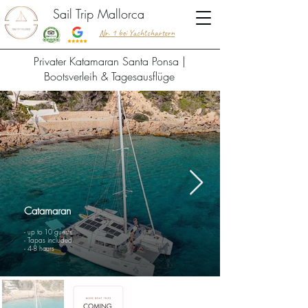
Sail Trip Mallorca
Nr. 1 bei Yachtchartern
Privater Katamaran Santa Ponsa |
Bootsverleih & Tagesausflüge
Catamaran
- up to 10 guests
- Tapas included
- 4-8 hours