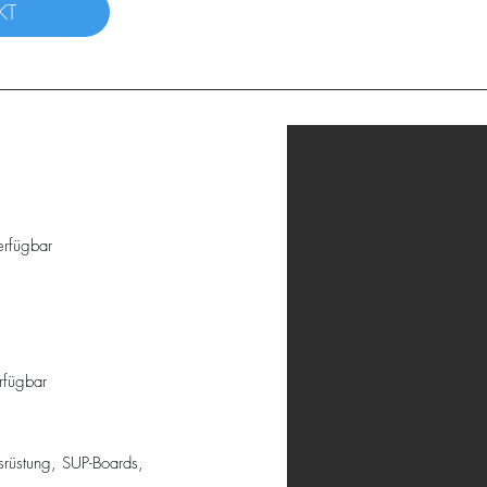
KT
erfügbar
rfügbar
srüstung, SUP-Boards,