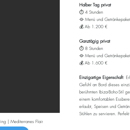
Halber Tag privat
⏱️ 4 Stunden
🥘 Menü und Getränkepaket
💰 Ab 1.200 €
Ganztägig privat
⏱️ 8 Stunden
🥘 Menü und Getränkepaket
💰 Ab 1.600 €
Einzigartige Eigenschaft
: E
Gefühl an Bord dieses einzi
berühmten Ibiza-Boho-Stil ge
einem komfortablen Essberei
erlaubt, Speisen und Geträn
Stühlen zu servieren. Perfekt 
ng | Mediterranes Flair