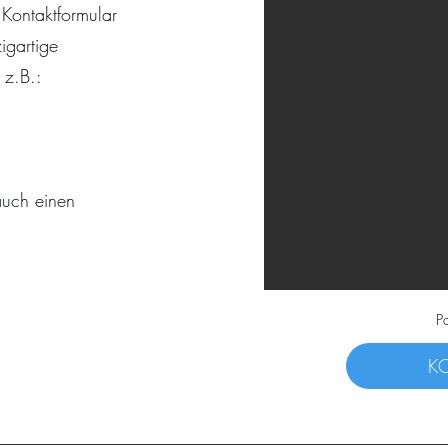
 Kontaktformular
igartige
 z.B.:
auch einen
P
K