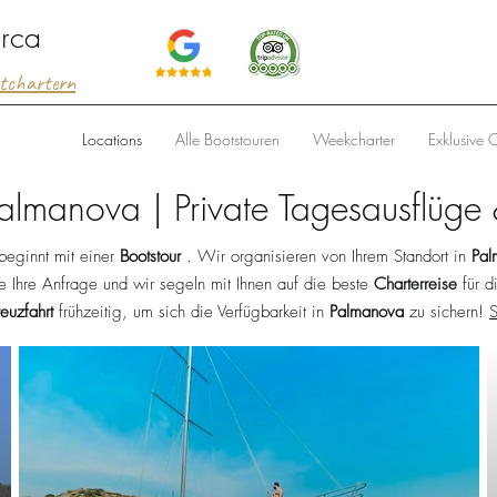
orca
htchartern
Locations
Alle Bootstouren
Weekcharter
Exklusive 
Palmanova | Private Tagesausflüge
beginnt mit einer
Bootstour
. Wir organisieren von Ihrem Standort in
Pal
 Ihre Anfrage und wir segeln mit Ihnen auf die beste
Charterreise
für d
euzfahrt
frühzeitig, um sich die Verfügbarkeit in
Palmanova
zu sichern!
S