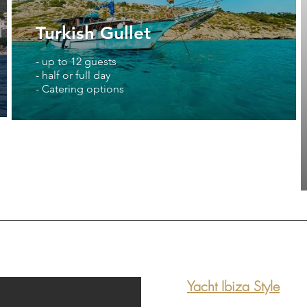
Turkish Gullet
- up to 12 guests
- half or full day
- Catering options
Yacht Ibiza Style