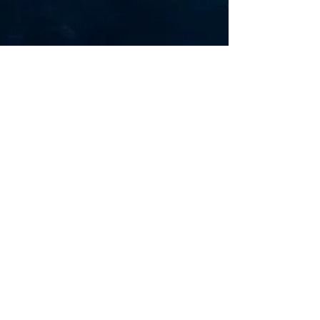
22. Jan. 2023
SUPERYACHTS IN MALLORCA: Männerspielzeug
SUPERYACHTS IN MALLORCA: Toy’s for boys, what to buy if
your already have it all. These boats are owned by…
Sail Trip Mallorca