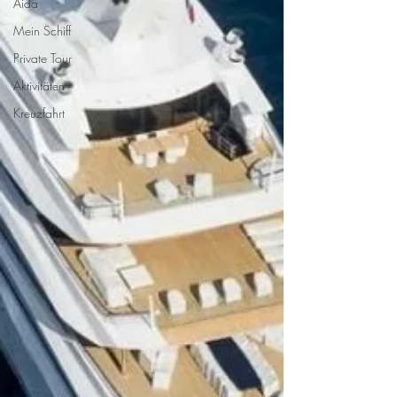
Aida
Mein Schiff
Private Tour
Aktivitäten
Kreuzfahrt