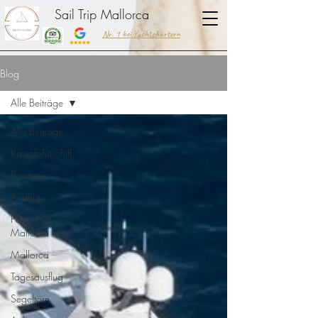
Sail Trip Mallorca
Nr. 1 bei Yachtchartern
Blog
Alle Beiträge
Alle Beiträge
Kreuzfahrtschiff
Bootstour
Ausflug
Palma de
Mallorca
Mallorca
Tagesausflug
Segeltörn