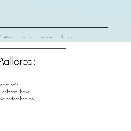
Charters
Events
Buchen
Kontakt
Mallorca:
de-to-be's 
 let loose, have 
he perfect hen do, 