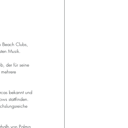
n Beach Clubs, 
sten Musik.
b, der für seine 
r mehrere 
rcas bekannt und 
ws stattfinden. 
chslungsreiche 
rhalb von Palma.  