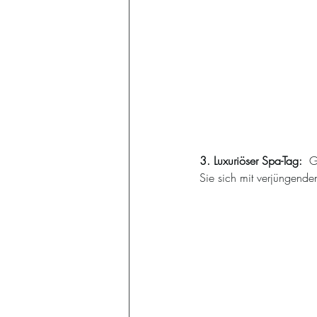
3. Luxuriöser Spa-Tag:  
G
Sie sich mit verjüngen