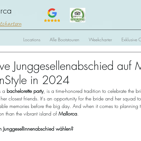
orca
htchartern
Locations
Alle Bootstouren
Weekcharter
Exklusive 
ive Junggesellenabschied auf 
inStyle in 2024
s a 
bachelorette party
, is a time-honored tradition to celebrate the bri
 closest friends. It's an opportunity for the bride and her squad to
table memories before the big day. And when it comes to planning t
ion than the vibrant island of 
Mallorca
.
n Junggesellinnenabschied wählen?