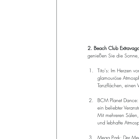
2. Beach Club Extravaga
genießen Sie die Sonne,
Tito's: Im Herzen vo
glamouröse Atmosphä
Tanzflächen, einen VI
BCM Planet Dance: 
ein beliebter Verans
Mit mehreren Sälen,
und lebhafte Atmosp
Mega Park: Der Mega