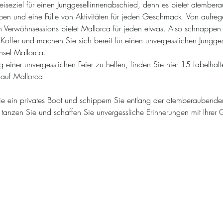
Reiseziel für einen Junggesellinnenabschied, denn es bietet atember
ben und eine Fülle von Aktivitäten für jeden Geschmack. Von aufre
 Verwöhnsessions bietet Mallorca für jeden etwas. Also schnappen S
Koffer und machen Sie sich bereit für einen unvergesslichen Jungge
nsel Mallorca.
einer unvergesslichen Feier zu helfen, finden Sie hier 15 fabelhafte
 auf Mallorca:
ie ein privates Boot und schippern Sie entlang der atemberaubende
tanzen Sie und schaffen Sie unvergessliche Erinnerungen mit Ihrer