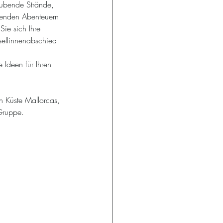
aubende Strände, 
genden Abenteuern 
ie sich Ihre 
sellinnenabschied 
 Ideen für Ihren 
n Küste Mallorcas, 
 Gruppe.