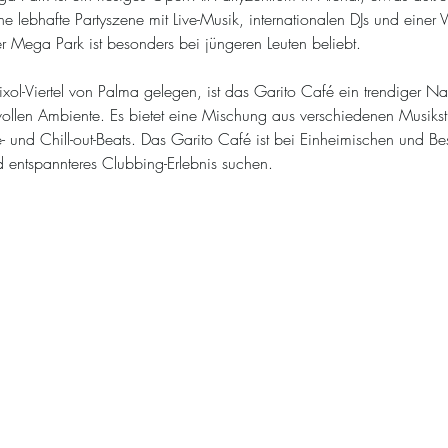
ine lebhafte Partyszene mit Live-Musik, internationalen DJs und einer 
r Mega Park ist besonders bei jüngeren Leuten beliebt.
ixol-Viertel von Palma gelegen, ist das Garito Café ein trendiger N
vollen Ambiente. Es bietet eine Mischung aus verschiedenen Musiksti
- und Chill-out-Beats. Das Garito Café ist bei Einheimischen und Be
d entspannteres Clubbing-Erlebnis suchen.