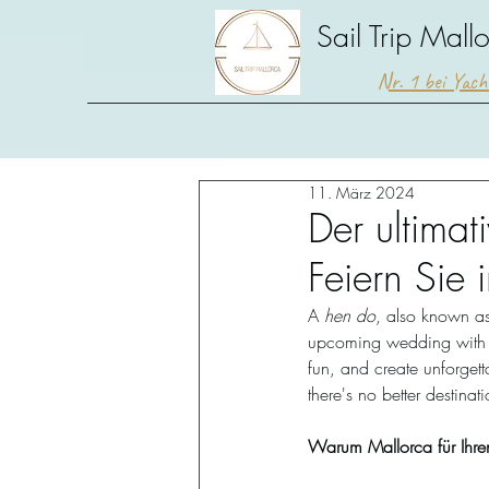
Sail Trip Mall
Nr. 1 bei Yac
11. März 2024
Der ultimat
Feiern Sie 
A 
hen do
, also known a
upcoming wedding with her
fun, and create unforget
there's no better destinat
Warum Mallorca für Ihre