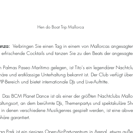
Hen do Boat Trip Mallorca
nza:  
Verbringen Sie einen Tag in einem von Mallorcas angesagte
 erfrischende Cocktails und tanzen Sie zu den Beats der angesagte
n Palmas Paseo Marítimo gelegen, ist Tito's ein legendärer Nachtclu
re und erstklassige Unterhaltung bekannt ist. Der Club verfügt übe
P-Bereich und bietet internationale DJs und Live-Auftritte.
 Das BCM Planet Dance ist als einer der größten Nachtclubs Mallo
taltungsort, an dem berühmte DJs, Themenpartys und spektakuläre Sho
 in denen verschiedene Musikgenres gespielt werden, ist eine abwe
häre garantiert.
 Park ist ein riesiges Open-Air-Partyzentrum in Arenal, etwas auße