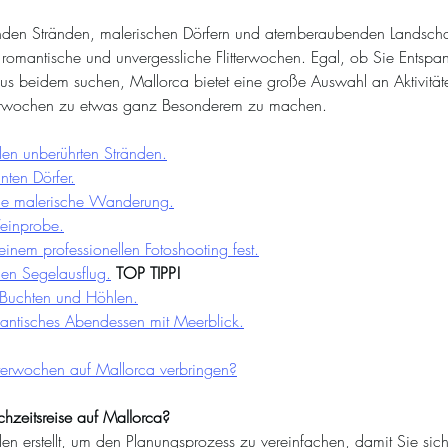
den Stränden, malerischen Dörfern und atemberaubenden Landscha
r romantische und unvergessliche Flitterwochen. Egal, ob Sie Entsp
us beidem suchen, Mallorca bietet eine große Auswahl an Aktivität
itterwochen zu etwas ganz Besonderem zu machen.
den unberührten Stränden.
ten Dörfer.
ine malerische Wanderung.
einprobe.
 einem professionellen Fotoshooting fest.
nen Segelausflug.
TOP TIPP!
 Buchten und Höhlen.
antisches Abendessen mit Meerblick.
itterwochen auf Mallorca verbringen?
hzeitsreise auf Mallorca?
en erstellt, um den Planungsprozess zu vereinfachen, damit Sie sic