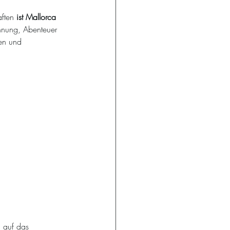
ften 
ist Mallorca 
annung, Abenteuer 
en und 
h auf das 