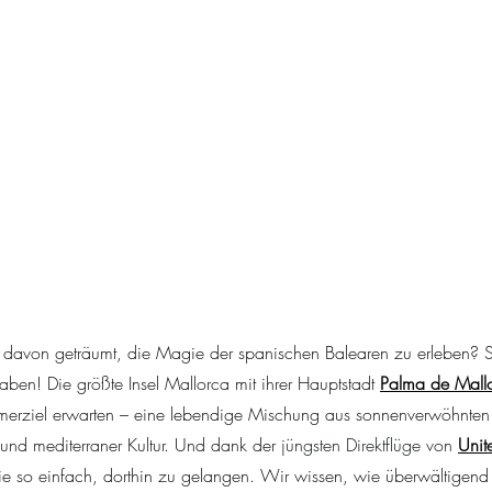
davon geträumt, die Magie der spanischen Balearen zu erleben? S
ben! Die größte Insel Mallorca mit ihrer Hauptstadt
Palma de Mall
rziel erwarten – eine lebendige Mischung aus sonnenverwöhnten 
 und mediterraner Kultur. Und dank der
 jüngsten Direktflüge von 
Unit
e so einfach, dorthin zu gelangen. Wir wissen, wie überwältigend 