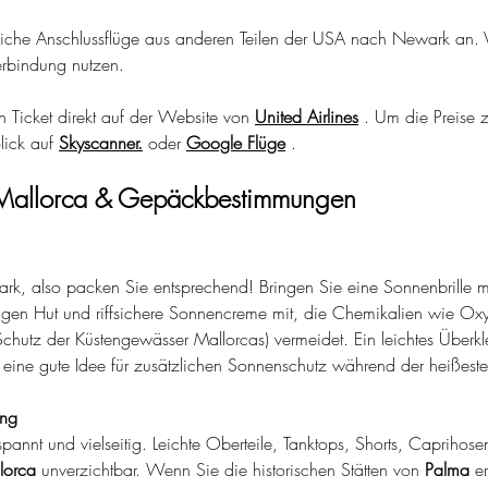
eiche Anschlussflüge aus anderen Teilen der USA nach Newark an. 
erbindung nutzen.
 Ticket direkt auf der Website von
United Airlines
. Um die Preise z
lick auf
Skyscanner.
oder
Google Flüge
.
r Mallorca & Gepäckbestimmungen
stark, also packen Sie entsprechend! Bringen Sie eine Sonnenbrille 
pigen Hut und riffsichere Sonnencreme mit, die Chemikalien wie O
chutz der Küstengewässer Mallorcas) vermeidet. Ein leichtes Überkl
s eine gute Idee für zusätzlichen Sonnenschutz während der heißeste
ung
spannt und vielseitig. Leichte Oberteile, Tanktops, Shorts, Caprihose
lorca
 unverzichtbar. Wenn Sie die historischen Stätten von 
Palma
e