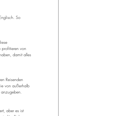
Englisch. So 
iese 
 profitieren von 
 haben, damit alles 
ten Reisenden 
Sie von außerhalb 
l anzugeben.
t, aber es ist 