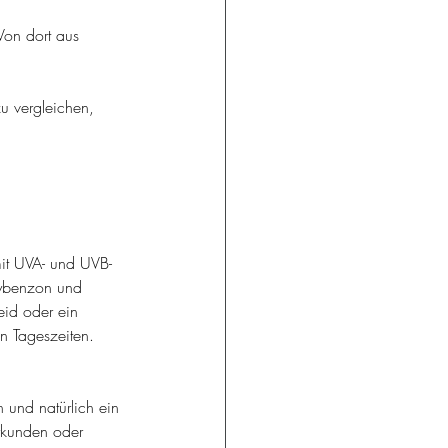
Von dort aus 
u vergleichen, 
mit UVA- und UVB-
xybenzon und 
eid oder ein 
n Tageszeiten.
n und natürlich ein 
rkunden
oder 