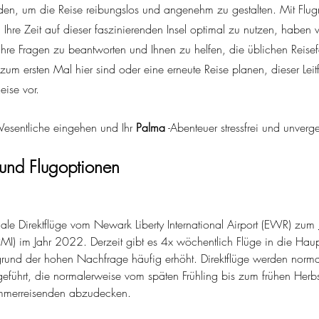
nden, um die Reise reibungslos und angenehm zu gestalten. Mit Flugr
Ihre Zeit auf dieser faszinierenden Insel optimal zu nutzen, haben 
le Ihre Fragen zu beantworten und Ihnen zu helfen, die üblichen Reisef
um ersten Mal hier sind oder eine erneute Reise planen, dieser Leitf
eise vor.
esentliche eingehen und Ihr
Palma
-Abenteuer stressfrei und unver
 und Flugoptionen
nale Direktflüge vom Newark Liberty International Airport (EWR) zum
PMI) im Jahr 2022. Derzeit gibt es 4x wöchentlich Flüge in die Haup
grund der hohen Nachfrage häufig erhöht. Direktflüge werden norm
geführt, die normalerweise vom späten Frühling bis zum frühen Herbs
mmerreisenden abzudecken.