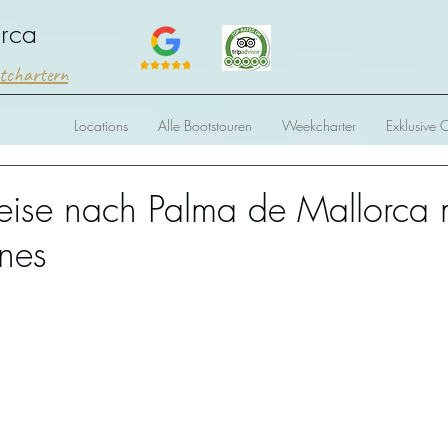
orca
htchartern
Locations
Alle Bootstouren
Weekcharter
Exklusive 
Reise nach Palma de Mallorca 
ines