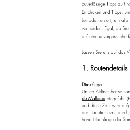
zuverlässige Tipps zu fi
Einblicken und Tipps, um 
Leitfaden erstellt, um al
vermeiden. Egal, ob Sie z
auf eine unvergessliche R
Lassen Sie uns auf das W
1. Routendetails
Direktflüge
United Airlines hat saiso
de Mallorca
 eingeführt
(
und diese Zahl wird auf
der Hauptreisezeit durch
hohe Nachfrage der So