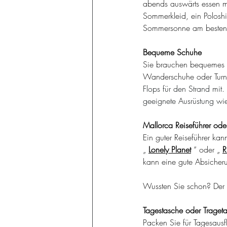
abends auswärts essen mö
Sommerkleid, ein Poloshi
Sommersonne am besten 
Bequeme Schuhe
Sie brauchen bequemes S
Wanderschuhe oder Turn
Flops für den Strand mi
geeignete Ausrüstung wi
Mallorca Reiseführer ode
Ein guter Reiseführer ka
„ 
Lonely Planet
“ oder „
R
kann eine gute Absicher
Wussten Sie schon? Der
Tagestasche oder Traget
Packen Sie für Tagesausf