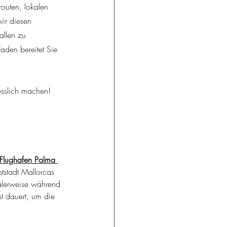
outen, lokalen 
wir diesen 
allen zu 
aden bereitet Sie 
gesslich machen!
Flughafen Palma 
tstadt Mallorcas 
alerweise während 
t dauert, um die 