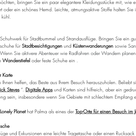
chten, bringen Sie ein paar elegantere Kleidungsstücke mit, wie ein
rt oder ein schönes Hemd. Leichte, atmungsaktive Stoffe halten Sie i
kühl.
chuhwerk für Stadtbummel und Strandausflüge. Bringen Sie ein gu
schuhe für
Stadtbesichtigungen
und
Küstenwanderungen
 sowie San
t. Wenn Sie aktivere Abenteuer wie Radfahren oder Wandern planen
e 
Wanderstiefel
oder feste Schuhe
ein
 .
r Karte
nn Ihnen helfen, das Beste aus Ihrem Besuch herauszuholen.
Beliebt s
ick Steves
 “. 
Digitale Apps
und Karten sind hilfreich, aber ein gedruc
ung sein, insbesondere wenn Sie Gebiete mit schlechtem Empfang 
Lonely Planet
hat Palma als eines der
Top-Orte für einen Besuch im
asche
lüge und Exkursionen eine leichte Tragetasche oder einen Rucksack