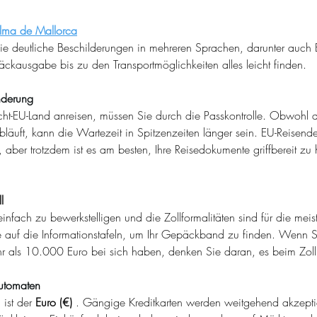
alma de Mallorca
 Sie deutliche Beschilderungen in mehreren Sprachen, darunter auch 
kausgabe bis zu den Transportmöglichkeiten alles leicht finden.
nderung
t-EU-Land anreisen, müssen Sie durch die Passkontrolle. Obwohl d
bläuft, kann die Wartezeit in Spitzenzeiten länger sein. EU-Reisende
n, aber trotzdem ist es am besten, Ihre Reisedokumente griffbereit zu
l
nfach zu bewerkstelligen und die Zollformalitäten sind für die meis
e auf die Informationstafeln, um Ihr Gepäckband zu finden. Wenn 
 als 10.000 Euro bei sich haben, denken Sie daran, es beim Zol
utomaten
ist der
Euro (€)
. Gängige Kreditkarten werden weitgehend akzeptier