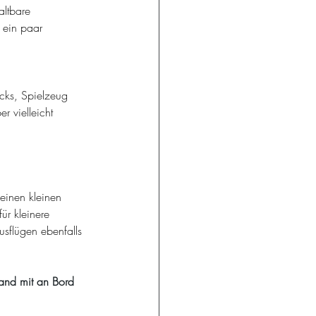
ltbare 
 ein paar 
cks, Spielzeug 
r vielleicht 
.
einen kleinen 
ür kleinere 
sflügen ebenfalls 
and mit an Bord