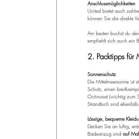
Anschlussmöglichkeiten
United bietet auch zahlr
können Sie die direkte V
Am besten buchst du dein
empfiehlt sich auch ein B
2.
Packtipps fü
Sonnenschutz
Die Mittelmeersonne ist 
Schutz, einen breitkrem
Octinoxat (wichtig zum S
Strandtuch sind ebenfall
Lässige, bequeme Kleid
Denken Sie an luftig, ent
Badeanzug sind
auf Mal