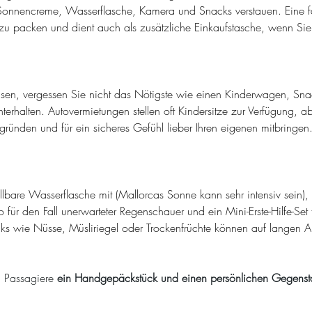
Sonnencreme, Wasserflasche, Kamera und Snacks verstauen. Eine fa
h zu packen und dient auch als zusätzliche Einkaufstasche, wenn Sie
isen, vergessen Sie nicht das Nötigste wie einen Kinderwagen, Sna
terhalten. Autovermietungen stellen oft Kindersitze zur Verfügung, abe
ründen und für ein sicheres Gefühl lieber Ihren eigenen mitbringen
bare Wasserflasche mit (Mallorcas Sonne kann sehr intensiv sein), 
ür den Fall unerwarteter Regenschauer und ein Mini-Erste-Hilfe-Set f
s wie Nüsse, Müsliriegel oder Trockenfrüchte können auf langen Au
n Passagiere 
ein Handgepäckstück und einen persönlichen Gegenst