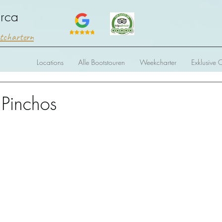
orca
htchartern
Locations
Alle Bootstouren
Weekcharter
Exklusive 
 Pinchos