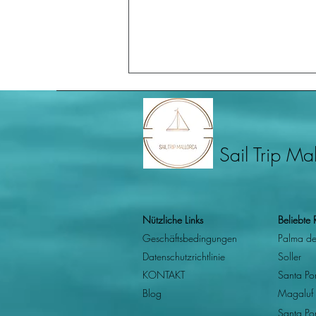
Sail Trip Ma
Sail Trip Mallorcas Leitfaden zu
Nützliche Links
Beliebte 
den besten Bootsausflügen in
Geschäftsbedingungen
Palma de
Sóller: Die Sa Calobra Route
Datenschutzrichtlinie
Soller
KONTAKT
Santa Po
Blog
Magaluf
Santa Po