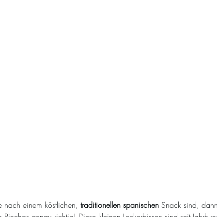
 nach einem köstlichen, 
traditionellen spanischen
 Snack sind, dann
 Pinchos genau richtig! Diese kleinen Leckerbissen sind seit Jahrhun