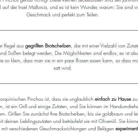
 auf der Insel Mallorca, und es ist kein Wunder, warum: Sie sind vo
Geschmack und perfekt zum Teilen.
er Regel aus 
gegrillten Brotscheiben
, die mit einer Vielzahl von Zuta
d Soßen belegt werden. Die Möglichkeiten sind endlos, es ist also
e so klein, dass man sie in ein paar Bissen essen kann, so dass man
satt wird.
rquinischen Pinchos ist, dass sie unglaublich 
einfach zu Hause 
zu
n, ist ein Grill und einige Zutaten, und Sie können im Handumdrehen
rn. Grillen Sie zunächst Ihre Brotscheiben, bis sie goldbraun und lei
t deinen Lieblingszutaten und beträufelst sie mit Olivenöl. Sie könn
 mit verschiedenen Geschmacksrichtungen und Belägen 
experiment