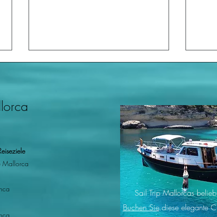
llorca
Die besten Bootsausflüge in
Ein e
Reiseziele
Palma de Mallorca: Die
Beac
 Mallorca
Expertenauswahl von
dem 
SailTripMallorca
Sonn
nca
Sail Trip Mallorcas belie
Buchen Sie
diese elegante C
nca