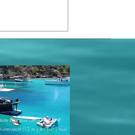
rlebnisreicher Tag im
h Club von Mallorca mit
Boot und Rückkehr bei
enuntergang
bteste Bootstour DIREKT ONLINE
harteryacht (12 m | 41 Fuß | max.