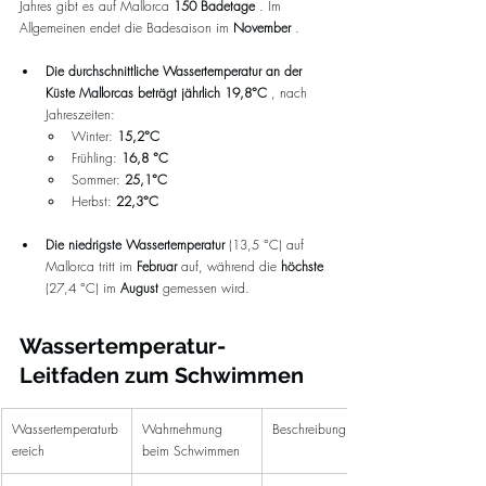
Jahres gibt es auf Mallorca 
150 Badetage
 . Im 
Allgemeinen endet die Badesaison im 
November
 .
Die durchschnittliche Wassertemperatur an der 
Küste Mallorcas beträgt jährlich
19,8°C
 , nach 
Jahreszeiten:
Winter: 
15,2°C
Frühling: 
16,8 °C
Sommer: 
25,1°C
Herbst: 
22,3°C
Die niedrigste Wassertemperatur
 (13,5 °C) auf 
Mallorca tritt im 
Februar
 auf, während die 
höchste
(27,4 °C) im 
August
 gemessen wird.
Wassertemperatur-
Leitfaden zum Schwimmen
Wassertemperaturb
Wahrnehmung 
Beschreibung
ereich
beim Schwimmen