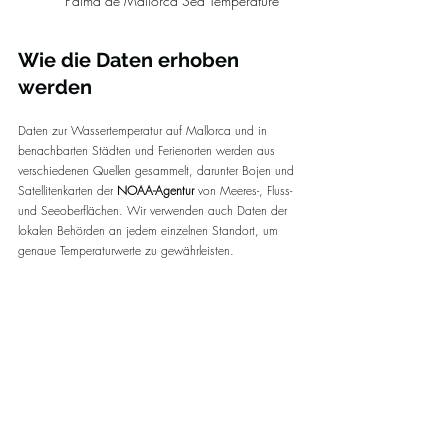
Palma de Mallorca Sea Temperature
Wie die Daten erhoben 
werden
Daten zur Wassertemperatur auf Mallorca und in 
benachbarten Städten und Ferienorten werden aus 
verschiedenen Quellen gesammelt, darunter Bojen und 
Satellitenkarten der 
NOAA-Agentur
 von Meeres-, Fluss- 
und Seeoberflächen. Wir verwenden auch Daten der 
lokalen Behörden an jedem einzelnen Standort, um 
genaue Temperaturwerte zu gewährleisten.