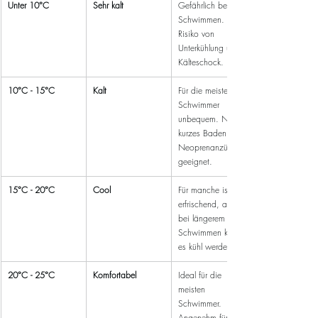
Unter 10°C
Sehr kalt
Gefährlich beim 
Schwimmen. 
Risiko von 
Unterkühlung und 
Kälteschock.
10°C - 15°C
Kalt
Für die meisten 
Schwimmer 
unbequem. Nur für 
kurzes Baden oder 
Neoprenanzüge 
geeignet.
15°C - 20°C
Cool
Für manche ist es 
erfrischend, aber 
bei längerem 
Schwimmen kann 
es kühl werden.
20°C - 25°C
Komfortabel
Ideal für die 
meisten 
Schwimmer. 
Angenehm für 