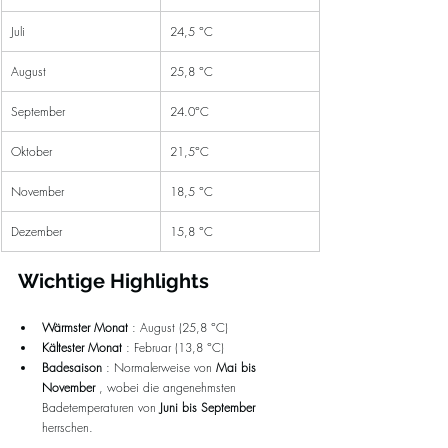
Juli
24,5 °C
August
25,8 °C
September
24.0°C
Oktober
21,5°C
November
18,5 °C
Dezember
15,8 °C
Wichtige Highlights
Wärmster Monat
 : August (25,8 °C)
Kältester Monat
 : Februar (13,8 °C)
Badesaison
 : Normalerweise von 
Mai bis 
November
 , wobei die angenehmsten 
Badetemperaturen von 
Juni bis September
herrschen.