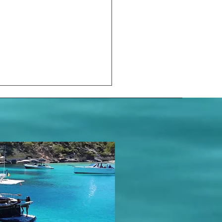
rlebnisreicher Tag im
h Club von Mallorca mit
Boot und Rückkehr bei
enuntergang