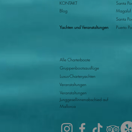
KONTAKT
Santa Po
Blog
Magaluf
Santa Po
Yachten und Veranstaltungen
Puerto Po
Alle Charterboote
Gruppenbootsausflüge
Luxus-Charteryachten
Veranstaltungen
Veranstaltungen
Junggesellinnenabschied auf
Mallorca