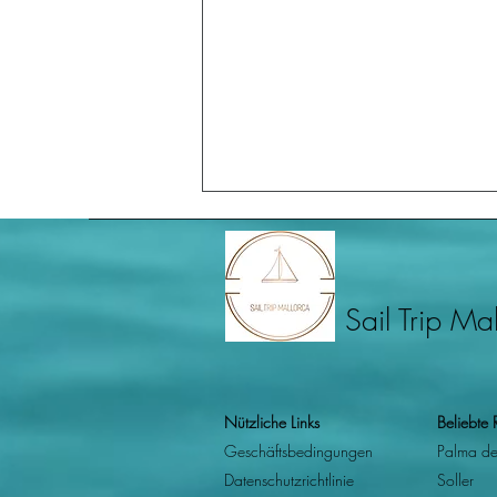
Sail Trip Ma
Sail Trip Mallorcas Leitfaden zu
Nützliche Links
Beliebte 
den besten Bootsausflügen in
Geschäftsbedingungen
Palma de
Sóller: Die Sa Calobra Route
Datenschutzrichtlinie
Soller