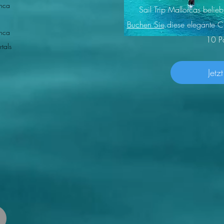
nca
Sail Trip Mallorcas belie
Buchen Sie
diese elegante C
nca
10 Pa
rtals
Jetz