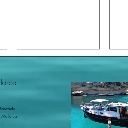
llorca
Die besten Bootsausflüge in
Ein e
Reiseziele
Palma de Mallorca: Die
Beac
 Mallorca
Expertenauswahl von
dem 
SailTripMallorca
Sonn