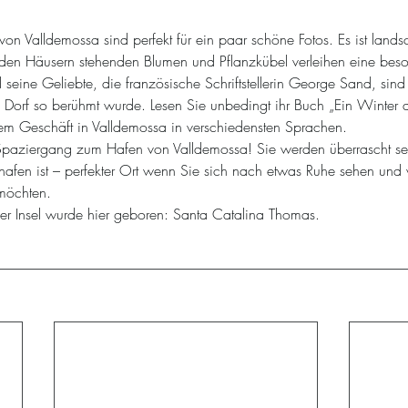
von Valldemossa sind perfekt für ein paar schöne Fotos. Es ist landsc
r den Häusern stehenden Blumen und Pflanzkübel verleihen eine be
 seine Geliebte, die französische Schriftstellerin George Sand, sin
 Dorf so berühmt wurde. Lesen Sie unbedingt ihr Buch „Ein Winter a
edem Geschäft in Valldemossa in verschiedensten Sprachen.
paziergang zum Hafen von Valldemossa! Sie werden überrascht se
rhafen ist – perfekter Ort wenn Sie sich nach etwas Ruhe sehen und 
 möchten.
der Insel wurde hier geboren: Santa Catalina Thomas.