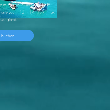
bteste Bootstour DIREKT ONLINE
harteryacht (12 m | 41 Fuß | max.
ssagiere).
t buchen