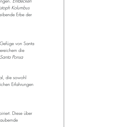
ungen. 
Entdecken 
istoph Kolumbus 
leibende Erbe der 
e Gefüge von Santa 
reichern die 
 Santa Ponsa 
al, die sowohl 
lichen Erfahrungen 
riert. Diese über 
zaubernde 