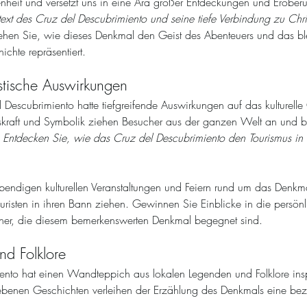
nheit und versetzt uns in eine Ära großer Entdeckungen und Erober
text des Cruz del Descubrimiento und seine tiefe Verbindung zu Chr
stehen Sie, wie dieses Denkmal den Geist des Abenteuers und das b
chte repräsentiert.
ristische Auswirkungen
 Descubrimiento hatte tiefgreifende Auswirkungen auf das kulturell
kraft und Symbolik ziehen Besucher aus der ganzen Welt an und be
 
Entdecken Sie, wie das Cruz del Descubrimiento den Tourismus in
ebendigen kulturellen Veranstaltungen und Feiern rund um das Denkm
uristen in ihren Bann ziehen. Gewinnen Sie Einblicke in die persön
her, die diesem bemerkenswerten Denkmal begegnet sind.
nd Folklore
nto hat einen Wandteppich aus lokalen Legenden und Folklore inspi
benen Geschichten verleihen der Erzählung des Denkmals eine be