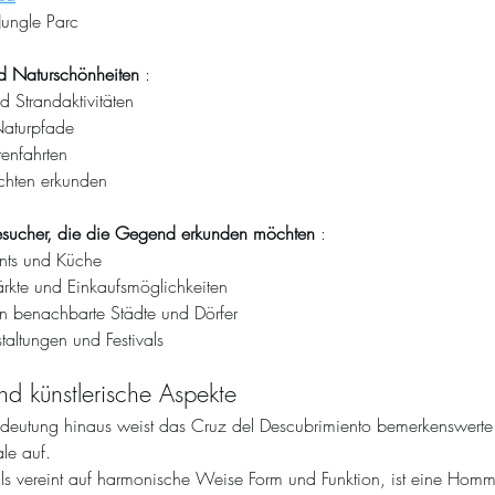
Jungle Parc
und Naturschönheiten
 :
 Strandaktivitäten
aturpfade
enfahrten
chten erkunden
esucher, die die Gegend erkunden möchten
 :
ants und Küche
ärkte und Einkaufsmöglichkeiten
in benachbarte Städte und Dörfer
staltungen und Festivals
nd künstlerische Aspekte
edeutung hinaus weist das Cruz del Descubrimiento bemerkenswerte 
le auf.