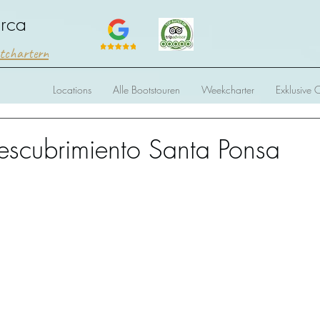
orca
htchartern
Locations
Alle Bootstouren
Weekcharter
Exklusive 
escubrimiento Santa Ponsa