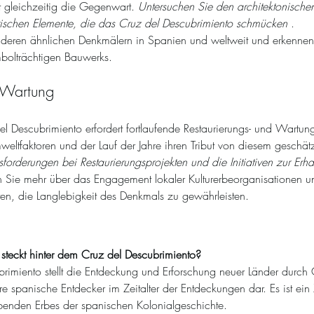
t gleichzeitig die Gegenwart. 
Untersuchen Sie den architektonischen
rischen Elemente, die das Cruz del Descubrimiento schmücken
 . 
anderen ähnlichen Denkmälern in Spanien und weltweit und erkennen
ymbolträchtigen Bauwerks.
 Wartung
el Descubrimiento erfordert fortlaufende Restaurierungs- und Wartung
mweltfaktoren und der Lauf der Jahre ihren Tribut von diesem geschä
forderungen bei Restaurierungsprojekten und die Initiativen zur Erha
en Sie mehr über das Engagement lokaler Kulturerbeorganisationen und
en, die Langlebigkeit des Denkmals zu gewährleisten.
teckt hinter dem Cruz del Descubrimiento?
rimiento stellt die Entdeckung und Erforschung neuer Länder durch 
 spanische Entdecker im Zeitalter der Entdeckungen dar. Es ist ein 
benden Erbes der spanischen Kolonialgeschichte.