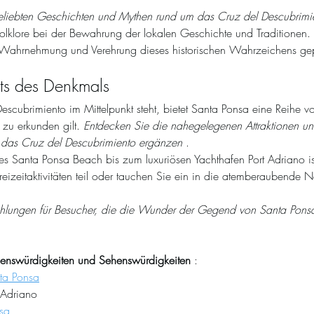
beliebten Geschichten und Mythen rund um das Cruz del Descubrimi
Folklore bei der Bewahrung der lokalen Geschichte und Traditionen.
 Wahrnehmung und Verehrung dieses historischen Wahrzeichens ge
its des Denkmals
cubrimiento im Mittelpunkt steht, bietet Santa Ponsa eine Reihe vo
zu erkunden gilt. 
Entdecken Sie die nahegelegenen Attraktionen un
 das Cruz del Descubrimiento ergänzen
 .
 Santa Ponsa Beach bis zum luxuriösen Yachthafen Port Adriano ist
izeitaktivitäten teil oder tauchen Sie ein in die atemberaubende Na
hlungen für Besucher, die die Wunder der Gegend von Santa Pons
nswürdigkeiten und Sehenswürdigkeiten
 :
ta Ponsa
 Adriano
sa