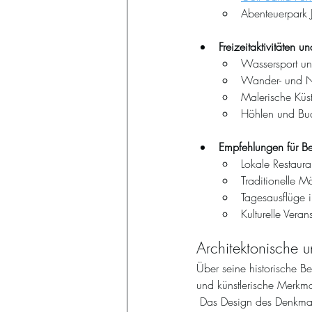
Abenteuerpark 
Freizeitaktivitäten 
Wassersport und
Wander- und N
Malerische Küst
Höhlen und Bu
Empfehlungen für B
Lokale Restaur
Traditionelle M
Tagesausflüge 
Kulturelle Veran
Architektonische u
Über seine historische B
und künstlerische Merkma
 Das Design des Denkmals vereint auf harmonische Weise Form und Funktion, ist eine Hommage an die 