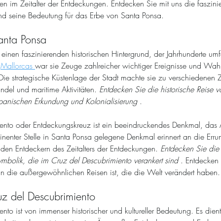
 im Zeitalter der Entdeckungen. Entdecken Sie mit uns die faszini
nd seine Bedeutung für das Erbe von Santa Ponsa.
anta Ponsa
einen faszinierenden historischen Hintergrund, der Jahrhunderte umfa
 
Mallorcas 
war sie Zeuge zahlreicher wichtiger Ereignisse und Wahr
 Die strategische Küstenlage der Stadt machte sie zu verschiedenen 
ndel und maritime Aktivitäten. 
Entdecken Sie die historische Reise 
spanischen Erkundung und Kolonialisierung
 .
ento oder Entdeckungskreuz ist ein beeindruckendes Denkmal, das 
minenter Stelle in Santa Ponsa gelegene Denkmal erinnert an die Err
en Entdeckern des Zeitalters der Entdeckungen. 
Entdecken Sie die
mbolik, die im Cruz del Descubrimiento verankert sind
 . Entdecken 
die außergewöhnlichen Reisen ist, die die Welt verändert haben.
z del Descubrimiento
to ist von immenser historischer und kultureller Bedeutung. Es dient