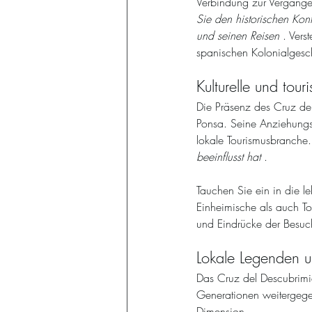
Verbindung zur Vergange
Sie den historischen Kon
und seinen Reisen
 . Ver
spanischen Kolonialgeschi
Kulturelle und tou
Die Präsenz des Cruz del
Ponsa. Seine Anziehungs
lokale Tourismusbranche.
beeinflusst hat
 . 
Tauchen Sie ein in die l
Einheimische als auch To
und Eindrücke der Besuc
Lokale Legenden u
Das Cruz del Descubrimie
Generationen weitergege
Dimension. 